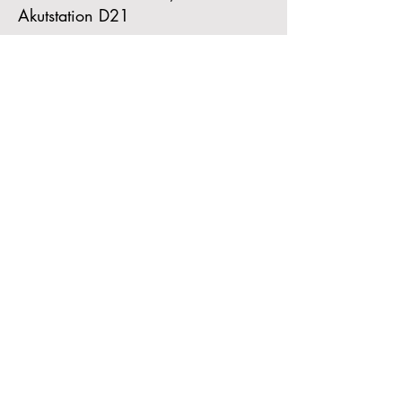
Akutstation D21
Sprachen
Deutsch: C1
Englisch: B2
Tschechisch: Muttersprache