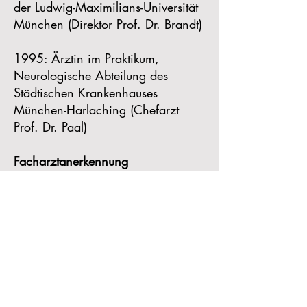
der Ludwig-Maximilians-Universität
München (Direktor Prof. Dr. Brandt)
1995: Ärztin im Praktikum,
Neurologische Abteilung des
Städtischen Krankenhauses
München-Harlaching (Chefarzt
Prof. Dr. Paal)
Facharztanerkennung
2004 Fachärztin für Neurologie
2008 Fachärztin für
Nervenheilkunde
Sonstiges
2001 Ausbildung in Akupunktur
(Abschluss: A-Diplom)
2001 Zusatzbezeichnung Spezielle